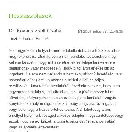
Hozzászólások
Dr. Kovács Zsolt Csaba
2019. július 23., 11:48:35
Tisztelt Farkas Eszter!
Nem egyszerű a helyzet, mert érdekellentét van a felek között és
még rokonok is. Első körben a nem bentlakó testvérekkel meg
kellene beszélni, hogy mit szeretnének és felajánlani vételre a
bentlakónak vagy megbeszélni, hogy piaci áron értékesítik az
ingatlant. Ha erre nem hajlandó a bentlakó, akkor 2 lehetőség van:
használati díjat ( ami kb azonos a bérleti díjjal) és teljes
rezsifizetést követelni a bentlakótól, érzékeltetve vele, hogy nem
ingyenes az ottlakás, ezt általában csak a jövőre nézve lehet
követelni, kártyanyelven szólva ez behajtja a bentlakót, vagyis
kénytelen komolyan elgondolkozni, hogy megveszi az ingatlant
vagy belemegy a közös értékesítésbe. A 2. lehetőság a per,
amellyel kérem a bíróságtól a közös tulajdon megszüntetését vagy
azzal, hogy valaki kifizeti a többi tulajdonost ( magához váltja)
vagy az árverési értékesítést.