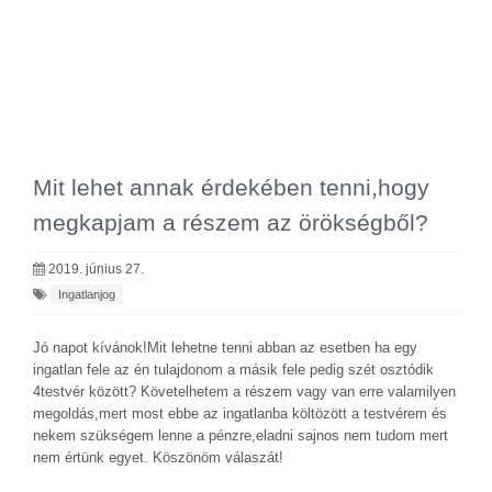
Mit lehet annak érdekében tenni,hogy
megkapjam a részem az örökségből?
2019. június 27.
Ingatlanjog
Jó napot kívánok!Mit lehetne tenni abban az esetben ha egy
ingatlan fele az én tulajdonom a másik fele pedig szét osztódik
4testvér között? Követelhetem a részem vagy van erre valamilyen
megoldás,mert most ebbe az ingatlanba költözött a testvérem és
nekem szükségem lenne a pénzre,eladni sajnos nem tudom mert
nem értünk egyet. Köszönöm válaszát!