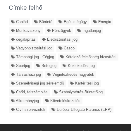
Címke felhő
Család
Büntető
Egészségügy
Energia
Munkaviszony
Pénzügyek
Ingatlanjog
cégalapítás
Életbiztosítási jog
Vagyonbiztosítási jog
Casco
Társasági jog - Cégjog
Kötelező felelősség bizosítási
Sportjog
Betegjog
Közlekedési jog
Társasházi jog
Végintézkedés hagyaték
Személyiségi jog sérelemdíj
Kártérítési jog
Csőd, felszámolás
Szabálysértés-Büntetőjog
Alkotmányjog
Követeléskezelés
Civil szervezetek
Európai Elfogató Parancs (EPP)