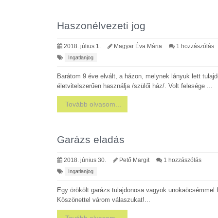
Haszonélvezeti jog
2018. július 1.
Magyar Éva Mária
1 hozzászólás
Ingatlanjog
Barátom 9 éve elvált, a házon, melynek lányuk lett tula
életvitelszerűen használja /szülői ház/. Volt felesége ...
Tovább olvasom...
Garázs eladás
2018. június 30.
Pető Margit
1 hozzászólás
Ingatlanjog
Egy örökölt garázs tulajdonosa vagyok unokaöcsémmel fe
Köszönettel várom válaszukat!...