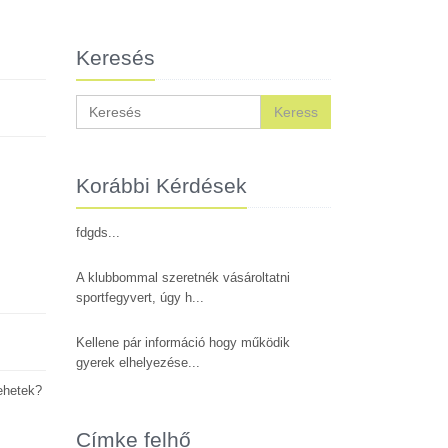
Keresés
Keress
Korábbi Kérdések
fdgds...
A klubbommal szeretnék vásároltatni
sportfegyvert, úgy h...
Kellene pár információ hogy működik
gyerek elhelyezése...
ehetek?
Címke felhő