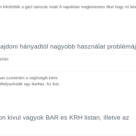
 kikötötték a gázt tartozás miatt.A napokban megkerestem őket hogy mi len
ulajdoni hányadtól nagyobb használat problémá
zólás
an szeretném a segítségét kérni.
lhelyezkedik egy ikerház. Az iker...
on kivul vagyok BAR es KRH listan, illetve az