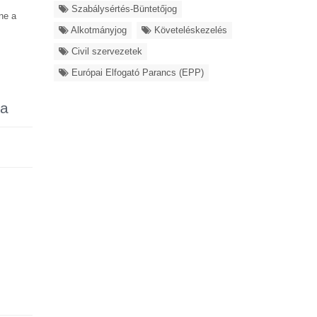
Szabálysértés-Büntetőjog
ne a
Alkotmányjog
Követeléskezelés
Civil szervezetek
Európai Elfogató Parancs (EPP)
ja