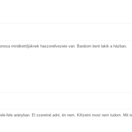
jdonosa mindkettőjüknek haszonélvezete van. Barátom bent lakik a házban,
le-fele arányban. El szeretné adni, én nem. Kifizetni most nem tudom. Mit t