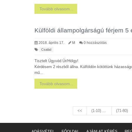
Tovább olvasom...
Külföldi állampolgárságú férjem 5
2018. április 17.
M
0 hozzászólás
Család
Tisztelt Ügyvéd Úr/Hölgy!
Kérdésem 2 részből állna. Külföldön kötöttünk házasságot
mű...
Tovább olvasom...
<<
(1-10) ...
(71-80)
ADÁSVÉTEL
FŐOLDAL
AJÁNLAT KÉRÉS
REG