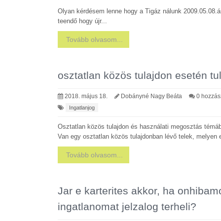
Olyan kérdésem lenne hogy a Tigáz nálunk 2009.05.08.án
teendő hogy újr...
Tovább olvasom...
osztatlan közös tulajdon esetén t
2018. május 18.
Dobányné Nagy Beáta
0 hozzás
Ingatlanjog
Osztatlan közös tulajdon és használati megosztás témáb
Van egy osztatlan közös tulajdonban lévő telek, melyen e
Tovább olvasom...
Jar e karterites akkor, ha onhibam
ingatlanomat jelzalog terheli?