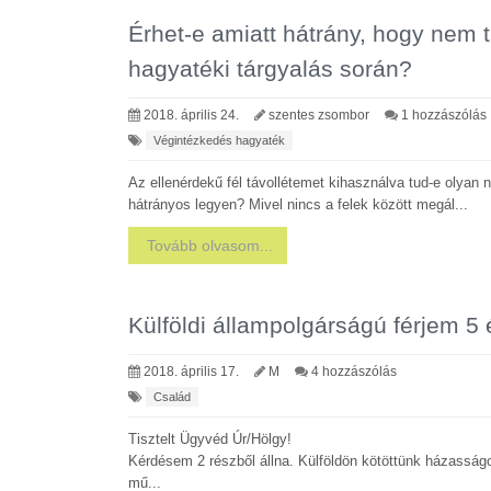
Érhet-e amiatt hátrány, hogy nem 
hagyatéki tárgyalás során?
2018. április 24.
szentes zsombor
1 hozzászólás
Végintézkedés hagyaték
Az ellenérdekű fél távollétemet kihasználva tud-e olyan
hátrányos legyen? Mivel nincs a felek között megál...
Tovább olvasom...
Külföldi állampolgárságú férjem 5
2018. április 17.
M
4 hozzászólás
Család
Tisztelt Ügyvéd Úr/Hölgy!
Kérdésem 2 részből állna. Külföldön kötöttünk házasságot
mű...