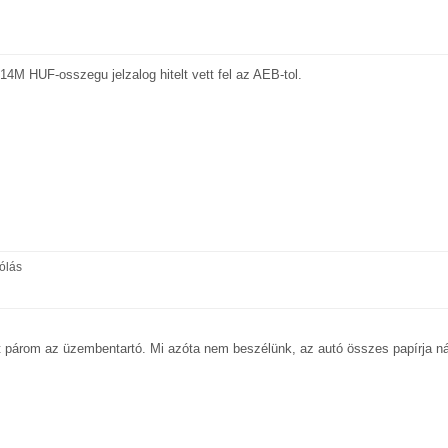
14M HUF-osszegu jelzalog hitelt vett fel az AEB-tol.
ólás
t párom az üzembentartó. Mi azóta nem beszélünk, az autó összes papírja ná