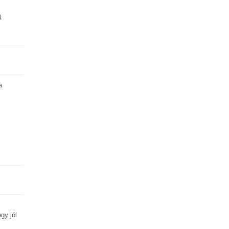
a
a
gy jól