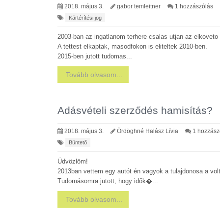
2018. május 3.
gabor temleitner
1 hozzászólás
Kártérítési jog
2003-ban az ingatlanom terhere csalas utjan az elkoveto 
A tettest elkaptak, masodfokon is eliteltek 2010-ben.
2015-ben jutott tudomas...
Tovább olvasom...
Adásvételi szerződés hamisítás?
2018. május 3.
Ördöghné Halász Lívia
1 hozzász
Büntető
Üdvözlöm!
2013ban vettem egy autót én vagyok a tulajdonosa a vol
Tudomásomra jutott, hogy idők�...
Tovább olvasom...