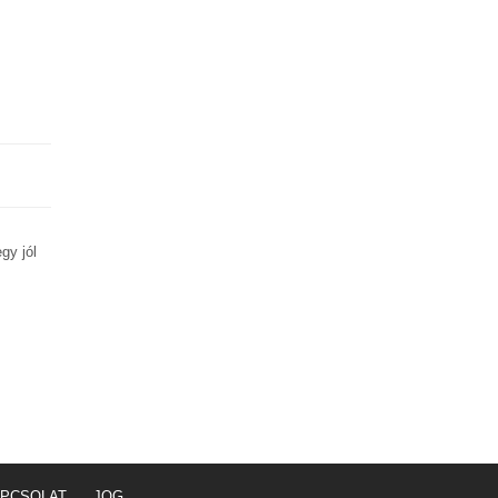
gy jól
PCSOLAT
JOG