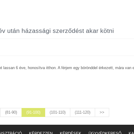
 év után házassági szerződést akar kötni
 lassan 6 éve, honosítva itthon. A férjem egy börönddel érkezett, mára van e
(81-90)
(91-100)
(101-110)
(111-120)
>>
ISZTRÁCIÓ
KÉRDEZZEN
KÉRDÉSEK
ÜGYVÉDKERESŐ
KA