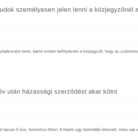
tudok személyesen jelen lenni a közjegyzőnél 
 nyilatkozatot tenni, bármi módon befolyásolni a közjegyzőt, hogy az számomr
 év után házassági szerződést akar kötni
 lassan 6 éve, honosítva itthon. A férjem egy börönddel érkezett, mára van e