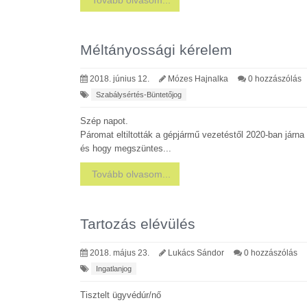
Tovább olvasom...
Méltányossági kérelem
2018. június 12.
Mózes Hajnalka
0 hozzászólás
Szabálysértés-Büntetőjog
Szép napot.
Páromat eltiltották a gépjármű vezetéstől 2020-ban járna 
és hogy megszüntes...
Tovább olvasom...
Tartozás elévülés
2018. május 23.
Lukács Sándor
0 hozzászólás
Ingatlanjog
Tisztelt ügyvédúr/nő