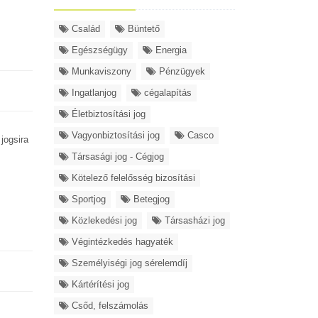
Család
Büntető
Egészségügy
Energia
Munkaviszony
Pénzügyek
Ingatlanjog
cégalapítás
Életbiztosítási jog
Vagyonbiztosítási jog
Casco
jogsira
Társasági jog - Cégjog
Kötelező felelősség bizosítási
Sportjog
Betegjog
Közlekedési jog
Társasházi jog
Végintézkedés hagyaték
Személyiségi jog sérelemdíj
Kártérítési jog
Csőd, felszámolás